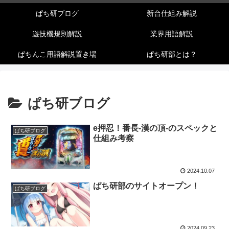
ぱち研ブログ
新台仕組み解説
遊技機規則解説
業界用語解説
ぱちんこ用語解説置き場
ぱち研部とは？
ぱち研ブログ
e押忍！番長-漢の頂-のスペックと
ぱち研ブログ
仕組み考察
2024.10.07
ぱち研部のサイトオープン！
ぱち研ブログ
2024.09.23