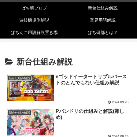
ぱち研ブログ
新台仕組み解説
遊技機規則解説
業界用語解説
ぱちんこ用語解説置き場
ぱち研部とは？
新台仕組み解説
eゴッドイータートリプルバース
新台仕組み解説
トのとんでもない仕組み解説
2024.09.26
Pバンドリの仕組みと解説(難し
新台仕組み解説
め)
2024.09.25