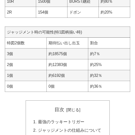
10R
1500個
BURST継続
約80％
2R
154個
ドボン
約20%
ジャッジメント時の可能性(特1図柄揃い時)
特図2個数
期待払い出し出玉
割合
3個
約18575個
約7％
2個
約12383個
約25%
1個
約6192個
約32％
0個
0個
約36％
目次
最強のラッキートリガー
ジャッジメントの仕組みについて