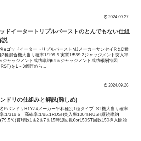
2024.09.27
ゴッドイータートリプルバーストのとんでもない仕組
解説
名eゴッドイータートリプルバーストMJメーカーサンセイR＆D種
種2種混合機大当り確率1/199.5 実質1/539.2ジャッジメント突入率
0％ジャッジメント成功率約64％ジャッジメント成功報酬特図
URST)を1～3個貯めら...
2024.09.26
バンドリの仕組みと解説(難しめ)
名PバンドリH1YZ4メーカー平和種別1種タイプ_ST機大当り確率
率:1/319.6 高確率:1/95.1RUSH突入率100％RUSH継続率約
％(79.5％)賞球数1＆2＆7＆15時短回数0or150ST回数150導入開始
.