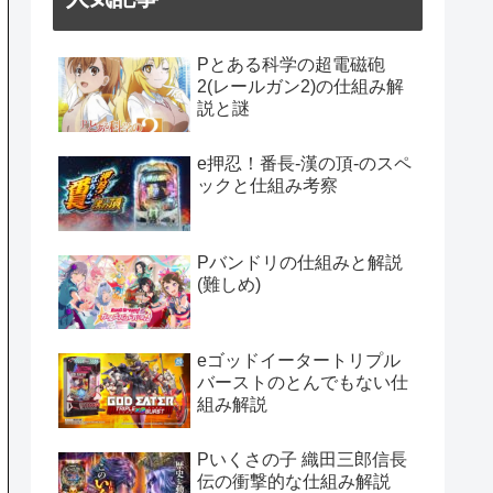
Pとある科学の超電磁砲
2(レールガン2)の仕組み解
説と謎
e押忍！番長-漢の頂-のスペ
ックと仕組み考察
Pバンドリの仕組みと解説
(難しめ)
eゴッドイータートリプル
バーストのとんでもない仕
組み解説
Pいくさの子 織田三郎信長
伝の衝撃的な仕組み解説