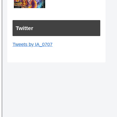
Twitter
Tweets by IA_0707