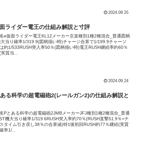
2024.09.25
仮面ライダー電王の仕組み解説と寸評
名e仮面ライダー電王KL12メーカー京楽種別1種2種混合_普通図柄
機大当り確率1/319.9(図柄揃い時)チャージ合算で1/199.9チャージ
は約1/533RUSH突入率50％(図柄揃い時)電王RUSH継続率約60％
実質当...
2024.09.24
とある科学の超電磁砲2(レールガン2)の仕組み解説と
名Pとある科学の超電磁砲2JMBメーカーJFJ種別1種2種混合_普通
ST機大当り確率1/319.6RUSH突入率約70％(RUSH直撃51.9％+チ
スタイム引き戻し38％の合算値)特1後初回RUSH約77％継続(実質
率1/...