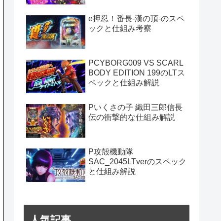
e押忍！番長-漢の頂-のスペ
ックと仕組み考察
PCYBORG009 VS SCARL
BODY EDITION 199のLTス
ペックと仕組み解説
Pいくさの子 織田三郎信長
伝の衝撃的な仕組み解説
P攻殻機動隊
SAC_2045LTverのスペック
と仕組み解説
人気記事