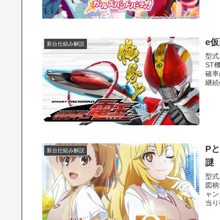
e
新台仕組み解説
型式
ST
確率
継続(
P
新台仕組み解説
謎
型式
図柄
ャン
当り確