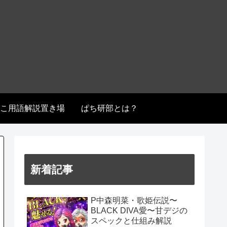
こ用語解説置き場
ぱち研部とは？
新着記事
P中森明菜・歌姫伝説〜
BLACK DIVA愛〜甘デジの
スペックと仕組み解説