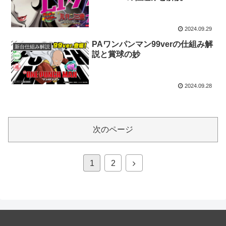
2024.09.29
PAワンパンマン99verの仕組み解
新台仕組み解説
説と賞球の妙
2024.09.28
次のページ
次
1
2
へ