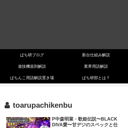
ぱち研ブログ
新台仕組み解説
遊技機規則解説
業界用語解説
ぱちんこ用語解説置き場
ぱち研部とは？
toarupachikenbu
P中森明菜・歌姫伝説〜BLACK
新台仕組み解説
DIVA愛〜甘デジのスペックと仕