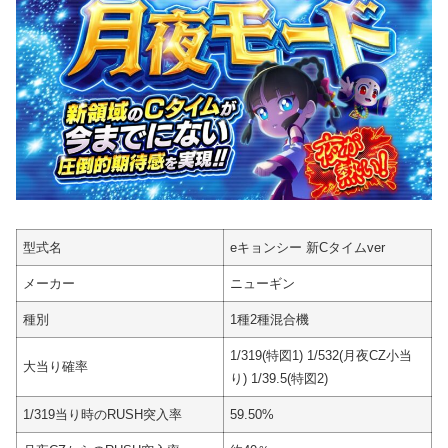
型式名
eキョンシー 新Cタイムver
メーカー
ニューギン
種別
1種2種混合機
1/319(特図1) 1/532(月夜CZ小当
大当り確率
り) 1/39.5(特図2)
1/319当り時のRUSH突入率
59.50%