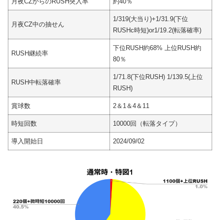
月夜CZからのRUSH突入率
約40％
1/319(大当り)+1/31.9(下位
月夜CZ中の抽せん
RUSHc時短)or1/19.2(転落確率)
下位RUSH約68% 上位RUSH約
RUSH継続率
80％
1/71.8(下位RUSH) 1/139.5(上位
RUSH中転落確率
RUSH)
賞球数
2＆1＆4＆11
時短回数
10000回（転落タイプ）
導入開始日
2024/09/02