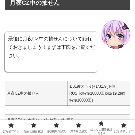
月夜CZ中の抽せん
最後に月夜CZ中の抽せんについて触れ
ておきましょう！まずは下図をご覧くだ
さい。
1/319(大当り)+1/31.9(下位
月夜CZ中の抽せん
RUSHc時短10000回)or1/19.2(微
時短10000回)
月夜CZ中の大当り＆c時短割合(特図1)
ぱちんこ用語解説
ラウンド
払い出し
時短状態
割合
ぱち研ブログ
新台仕組み解説
遊技機規則解説
業界用語解説
ぱち研部とは？
置き場