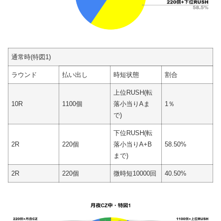
通常時(特図1)
ラウンド
払い出し
時短状態
割合
上位RUSH(転
10R
1100個
落小当りAま
1％
で)
下位RUSH(転
2R
220個
落小当りA+B
58.50%
まで)
2R
220個
微時短10000回
40.50%