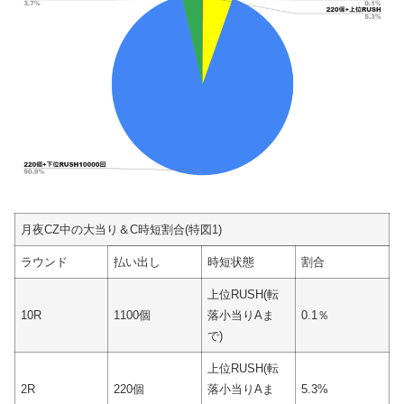
月夜CZ中の大当り＆C時短割合(特図1)
ラウンド
払い出し
時短状態
割合
上位RUSH(転
10R
1100個
落小当りAま
0.1％
で)
上位RUSH(転
2R
220個
落小当りAま
5.3%