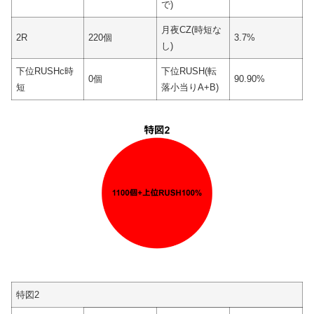
で)
月夜CZ(時短な
2R
220個
3.7%
し)
下位RUSHc時
下位RUSH(転
0個
90.90%
短
落小当りA+B)
特図2