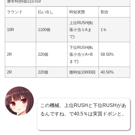
通常時(特図1)1/319
ラウンド
払い出し
時短状態
割合
上位RUSH(転
10R
1100個
落小当りAま
1％
で)
下位RUSH(転
2R
220個
落小当りA+B
58.50%
まで)
2R
220個
微時短10000回
40.50%
この機械、上位RUSHと下位RUSHがあ
るんですね、で40.5％は実質ドボンと。